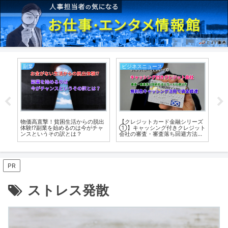
副業
ビジネスニュース
就
の
物価高直撃！貧困生活からの脱出
【クレジットカード金融シリーズ
元
口
体験⁉副業を始めるのは今がチャ
①】キャッシング付きクレジット
る
ンスというその訳とは？
会社の審査・審査落ち回避方法と
功
カードの選び方・無利息キャッシ
ング活用で資金調達
PR
ストレス発散