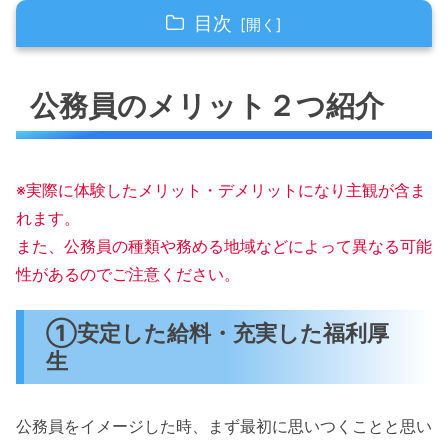
目次
公務員のメリット２つ紹介
公務員のメリット２つ紹介
①安定した給料・充実した福利厚生
②社会的信頼を得れる
新卒だけが、公務員になれるわけじゃな
※実際に体験したメリット・デメリットになり主観が含ま
い！
れます。
公務員のデメリット２つ紹介
また、公務員の種類や務める地域などによって異なる可能
①年功序列の組織体制
性があるのでご注意ください。
②定期的に異動がある
①安定した給料・充実した福利厚
まとめ
生
公務員をイメージした時、まず最初に思いつくことと思い