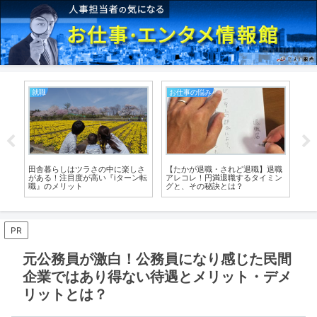
就職
お仕事の悩み
転
お
田舎暮らしはツラさの中に楽しさ
【たかが退職・されど退職】退職
【
がある！注目度が高い『ⅰターン転
アレコレ！円満退職するタイミン
中
職』のメリット
グと、その秘訣とは？
質
PR
元公務員が激白！公務員になり感じた民間
企業ではあり得ない待遇とメリット・デメ
リットとは？