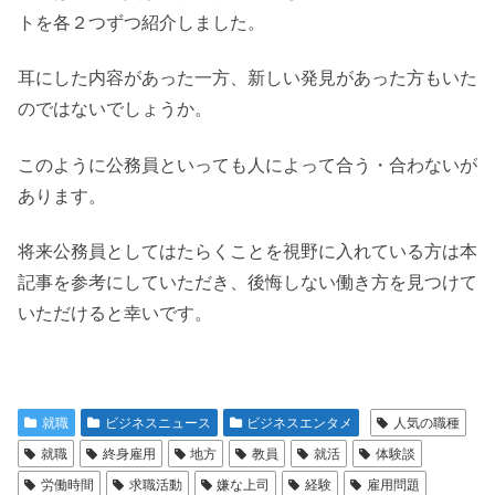
トを各２つずつ紹介しました。
耳にした内容があった一方、新しい発見があった方もいた
のではないでしょうか。
このように公務員といっても人によって合う・合わないが
あります。
将来公務員としてはたらくことを視野に入れている方は本
記事を参考にしていただき、後悔しない働き方を見つけて
いただけると幸いです。
就職
ビジネスニュース
ビジネスエンタメ
人気の職種
就職
終身雇用
地方
教員
就活
体験談
労働時間
求職活動
嫌な上司
経験
雇用問題