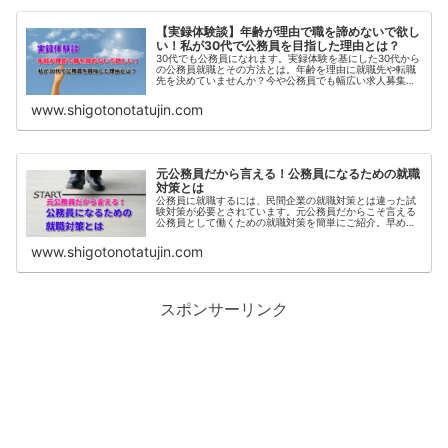
【実録体験談】年齢が理由で職を諦めないで欲し
い！私が30代で公務員を目指した理由とは？
30代でも公務員になれます。実録体験を基にした30代から
の公務員就職とその方法とは。年齢を理由に就職先や転職
先を決めていませんか？今や公務員でも幅広い求人募集は
あるのです。実体験したからわかる気持ちや地方公務員試
験全敗からの大逆転とは。
www.shigotonotatujin.com
元公務員だから言える！公務員になるための就職
対策とは
公務員に就職するには、民間企業の就職対策とは違った試
験対策が必要とされています。元公務員だからこそ言える
公務員として働くための就職対策を簡単にご紹介。早めの
対策で有利に就活を進めましょう。
www.shigotonotatujin.com
スポンサーリンク