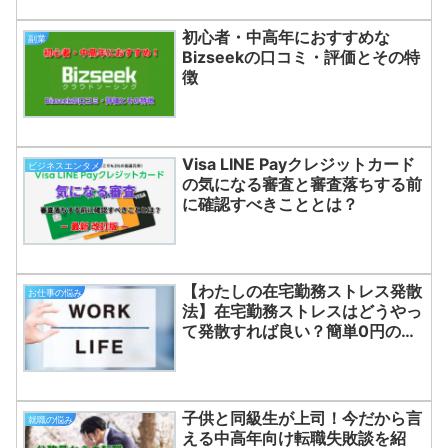
初心者・中高年におすすめな
副業
Bizseekの口コミ・評価とその特
徴
Visa LINE Payクレジットカード
ビジネスエンタメ
の気になる審査と審査落ちする前
に確認すべきこととは？
【わたしの在宅勤務ストレス発散
お仕事の悩み
法】在宅勤務ストレスはどうやっ
て発散すれば良い？簡単0円のス
トレス発散法！
子供と同級生が上司！今だから言
就職の悩み
える中高年向け転職失敗談を紹