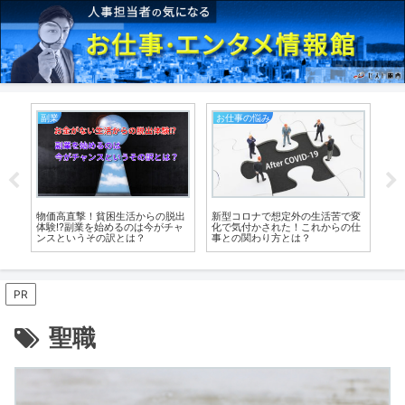
お仕事の悩み
就職の悩み
の脱出
新型コロナで想定外の生活苦で変
転職にも使える！職業の人気ラン
がチャ
化で気付かされた！これからの仕
キングの正しい使い方とは
事との関わり方とは？
PR
聖職