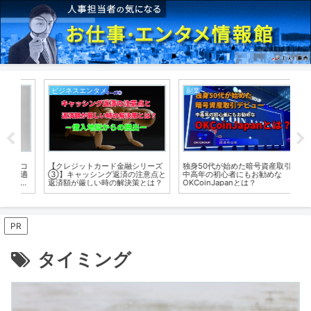
ビジネスエンタメ
副業
ビ
コ
【クレジットカード金融シリーズ
独身50代が始めた暗号資産取引！
【
適
③】キャッシング返済の注意点と
中高年の初心者にもお勧めな
報
シ
返済額が厳しい時の解決策とは？
OKCoinJapanとは？
大
ー
い
PR
タイミング