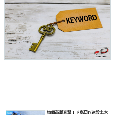
物価高騰直撃！ド底辺⁉建設土木
転職