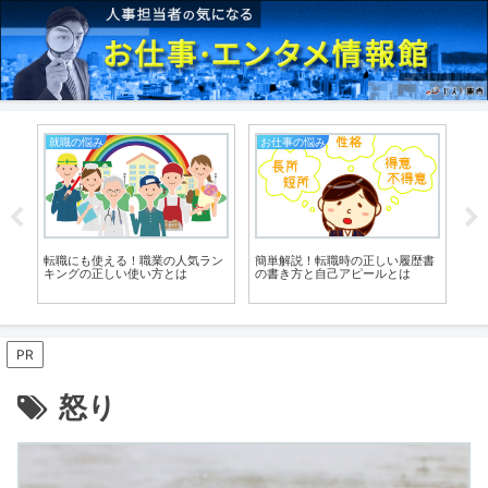
就職の悩み
お仕事の悩み
ビ
】
転職にも使える！職業の人気ラン
簡単解説！転職時の正しい履歴書
懸
た
キングの正しい使い方とは
の書き方と自己アピールとは
は
PR
怒り