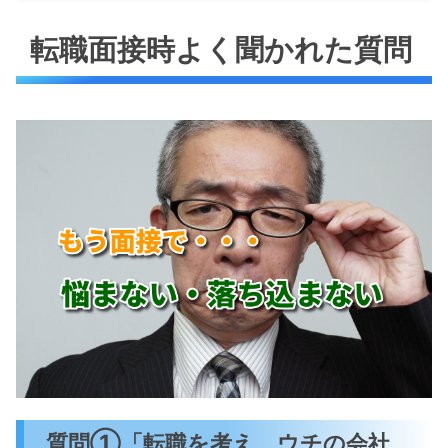
転職面接時よく聞かれた質問
転職面接時よく聞かれた質問
質問①「転職を考え、ウチの会社を受けた
理由を教えてください」
ポジティブな言葉への置き換えでリス
クを回避！
上司や同僚などの人間関係の場
合
残業などの労働に関する時間の
場合
質問②これまでの経験がこの会社でどのよ
うに活かされますか？
頭を悩ませたのが異業種からの転職
質問③前職での成功・失敗体験をそれぞれ
教えてください
失敗談を人に伝えることは意外と難し
質問①「転職を考え、ウチの会社