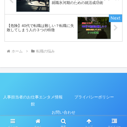
就職氷河期のための就活成功術
【危険】40代で転職は難しい？転職に失
敗してしまう人の３つの特徴
ホーム
転職の悩み
人事担当者のお仕事エンタメ情報
プライバシーポリシー
館
お問い合わせ
© 2020 人事担当者の気になるお仕事・エンタメ情報館.
メニュー
ホーム
検索
トップ
サイドバー