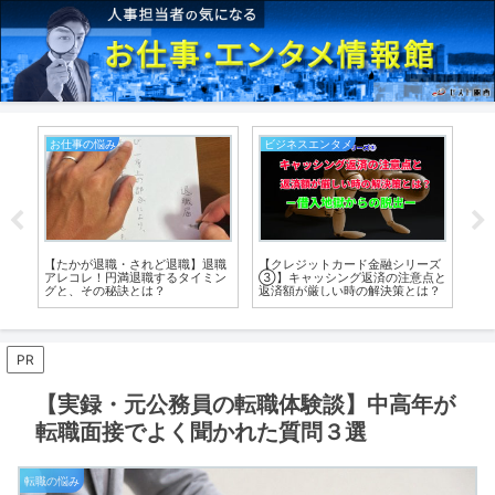
お仕事の悩み
ビジネスエンタメ
お
ン
【たかが退職・されど退職】退職
【クレジットカード金融シリーズ
簡
アレコレ！円満退職するタイミン
③】キャッシング返済の注意点と
の
グと、その秘訣とは？
返済額が厳しい時の解決策とは？
PR
【実録・元公務員の転職体験談】中高年が
転職面接でよく聞かれた質問３選
転職の悩み