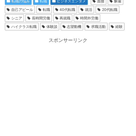
転職の悩み
転職
ビジネスエンタメ
面接
解雇
自己アピール
転職
40代転職
就活
20代転職
シニア
長時間労働
再就職
時間外労働
ハイクラス転職
体験談
志望動機
求職活動
経験
スポンサーリンク