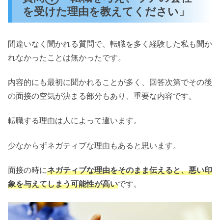
い！
を受けた理由を教えてください」
まとめ
間違いなく聞かれる質問で、転職を多く経験した私も聞か
れなかったことは無かったです。
内容的にも最初に聞かれることが多く、回答次第でその後
の面接の空気が決まる部分もあり、重要な内容です。
転職する理由は人によって違います。
少なからずネガティブな理由もあると思います。
面接の時に
ネガティブな理由をそのまま伝えると、悪い印
象を与えてしまう可能性が高い
です。