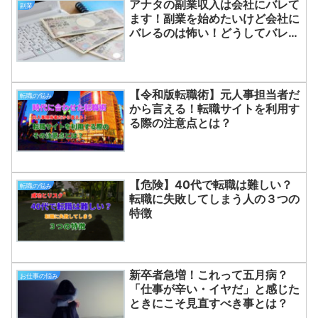
アナタの副業収入は会社にバレて
副業
ます！副業を始めたいけど会社に
バレるのは怖い！どうしてバレる
のか！
【令和版転職術】元人事担当者だ
転職の悩み
から言える！転職サイトを利用す
る際の注意点とは？
【危険】40代で転職は難しい？
転職の悩み
転職に失敗してしまう人の３つの
特徴
新卒者急増！これって五月病？
お仕事の悩み
「仕事が辛い・イヤだ」と感じた
ときにこそ見直すべき事とは？