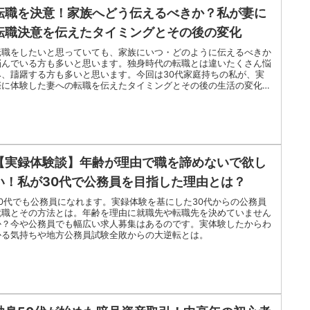
転職を決意！家族へどう伝えるべきか？私が妻に
転職決意を伝えたタイミングとその後の変化
転職をしたいと思っていても、家族にいつ・どのように伝えるべきか
悩んでいる方も多いと思います。独身時代の転職とは違いたくさん悩
み、躊躇する方も多いと思います。今回は30代家庭持ちの私が、実
際に体験した妻への転職を伝えたタイミングとその後の生活の変化を
お伝えします。
【実録体験談】年齢が理由で職を諦めないで欲し
い！私が30代で公務員を目指した理由とは？
30代でも公務員になれます。実録体験を基にした30代からの公務員
就職とその方法とは。年齢を理由に就職先や転職先を決めていません
か？今や公務員でも幅広い求人募集はあるのです。実体験したからわ
かる気持ちや地方公務員試験全敗からの大逆転とは。