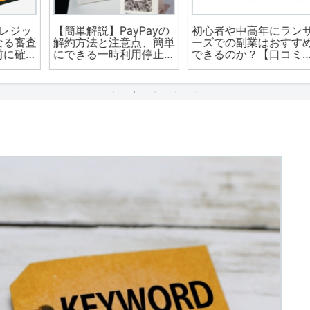
ッ
【簡単解説】PayPayの
初心者や中高年にランサ
査
解約方法と注意点、簡単
ーズでの副業はおすすめ
認
にできる一時利用停止す
できるのか？【口コミ評
る方法とは？
価から実体験】