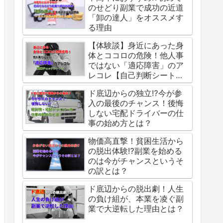
のせどり副業で成功の近道
「卸の達人」をオススメす
る理由
【体験談】身近にあった身
体とココロの危険！他人事
ではない「適応障害」のア
レコレ【自己判断シート
付】
ド底辺からの独立⁉今が参
入の最後のチャンス！後悔
しない宅配ドライバーの仕
事の始め方とは？
物価高直撃！貧困生活から
の脱出体験⁉副業を始める
のは今がチャンスというそ
の訳とは？
ド底辺からの脱出劇！人生
の負け組が、本業を凌ぐ副
業で大逆転した理由とは？