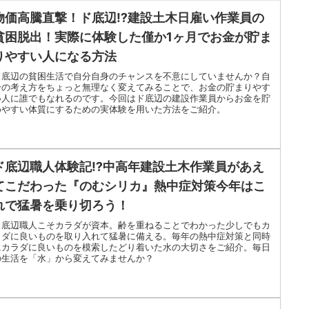
物価高騰直撃！ド底辺⁉建設土木日雇い作業員の
貧困脱出！実際に体験した僅か1ヶ月でお金が貯ま
りやすい人になる方法
ド底辺の貧困生活で自分自身のチャンスを不意にしていませんか？自
分の考え方をちょっと無理なく変えてみることで、お金の貯まりやす
い人に誰でもなれるのです。今回はド底辺の建設作業員からお金を貯
めやすい体質にするための実体験を用いた方法をご紹介。
ド底辺職人体験記⁉中高年建設土木作業員があえ
てこだわった『のむシリカ』熱中症対策今年はこ
れで猛暑を乗り切ろう！
ド底辺職人こそカラダが資本。齢を重ねることでわかった少しでもカ
ラダに良いものを取り入れて猛暑に備える。毎年の熱中症対策と同時
にカラダに良いものを模索したどり着いた水の大切さをご紹介。毎日
の生活を「水」から変えてみませんか？