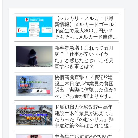
【メルカリ・メルカード最
新情報】メルカードゴール
ド誕生で最大300万円か？
そもそも…メルカード自体
は金融ブラックにも優しい
新卒者急増！これって五月
審査なのか？
病？「仕事が辛い・イヤ
だ」と感じたときにこそ見
直すべき事とは？
物価高騰直撃！ド底辺⁉建
設土木日雇い作業員の貧困
脱出！実際に体験した僅か1
ヶ月でお金が貯まりやすい
人になる方法
ド底辺職人体験記⁉中高年
建設土木作業員があえてこ
だわった『のむシリカ』熱
中症対策今年はこれで猛暑
を乗り切ろう！
中高年におすすめ⁉初めて