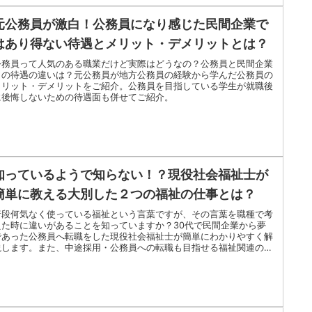
元公務員が激白！公務員になり感じた民間企業で
はあり得ない待遇とメリット・デメリットとは？
公務員って人気のある職業だけど実際はどうなの？公務員と民間企業
との待遇の違いは？元公務員が地方公務員の経験から学んだ公務員の
メリット・デメリットをご紹介。公務員を目指している学生が就職後
に後悔しないための待遇面も併せてご紹介。
知っているようで知らない！？現役社会福祉士が
簡単に教える大別した２つの福祉の仕事とは？
普段何気なく使っている福祉という言葉ですが、その言葉を職種で考
えた時に違いがあることを知っていますか？30代で民間企業から夢
であった公務員へ転職をした現役社会福祉士が簡単にわかりやすく解
説します。また、中途採用・公務員への転職も目指せる福祉関連の就
職に関してもご紹介。