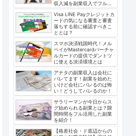
収入減を副業収入でフルカ
バー
Visa LINE Payクレジットカ
ードの気になる審査と審査
落ちする前に確認すべきこ
ととは？
スマホ決済戦国時代！メル
ペイがMastercardバーチャ
ルカードの提供でダントツ
に使える決済環境とは
アナタの副業収入は会社に
バレてます！副業を始めた
いけど会社にバレるのは怖
い！どうしてバレるのか！
サラリーマンが今日からス
グ始められる副業とは？隙
間時間をフル活用した副業
を紹介！
【格差社会・ド底辺からの