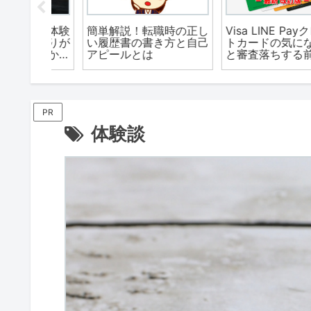
転職体験
簡単解説！転職時の正し
Visa LINE Payクレジ
ばかりが
い履歴書の書き方と自己
トカードの気になる審
教員から
アピールとは
と審査落ちする前に確
過労とス
すべきこととは？
み
PR
体験談