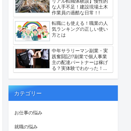
リアル転職体験談】慢性的
な人手不足！建設現場土木
作業員の過酷な日常！!
転職にも使える！職業の人
気ランキングの正しい使い
方とは
中年サラリーマン副業・実
践奮闘記⁉副業で個人事業
主の配達パートナーは稼げ
る？実体験でわかった！流
れや魅力・注意点とは？
カテゴリー
お仕事の悩み
就職の悩み