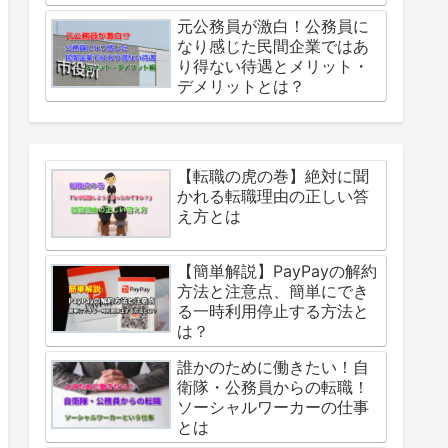
元公務員が激白！公務員に
なり感じた民間企業ではあ
り得ない待遇とメリット・
デメリットとは？
【転職の虎の巻】絶対に聞
かれる転職理由の正しい答
え方とは
【簡単解説】PayPayの解約
方法と注意点、簡単にでき
る一時利用停止する方法と
は？
誰かのために働きたい！自
衛隊・公務員からの転職！
ソーシャルワーカーの仕事
とは