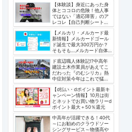
【体験談】身近にあった身
体とココロの危険！他人事
ではない「適応障害」のア
レコレ【自己判断シート
付】
【メルカリ・メルカード最
新情報】メルカードゴール
ド誕生で最大300万円か？
そもそも…メルカード自体
は金融ブラックにも優しい
ド底辺職人体験記⁉中高年
審査なのか？
建設土木作業員があえてこ
だわった『のむシリカ』熱
中症対策今年はこれで猛暑
を乗り切ろう！
【d払い・dポイント最新キ
ャンペーン情報】10月は街
とネットでお買い物ラリーd
ポイント最大＋50％還元
中高年が活躍できる！40代
～にお勧めのクラウドソー
シングサービス～物価高や