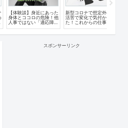
【体験談】身近にあった
新型コロナで想定外の生
物価高
身体とココロの危険！他
活苦で変化で気付かされ
らの脱
人事ではない「適応障
た！これからの仕事との
めるの
害」のアレコレ【自己判
関わり方とは？
いうそ
断シート付】
スポンサーリンク