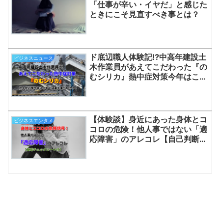
「仕事が辛い・イヤだ」と感じた
ときにこそ見直すべき事とは？
ド底辺職人体験記⁉中高年建設土
ビジネスニュース
木作業員があえてこだわった『の
むシリカ』熱中症対策今年はこれ
で猛暑を乗り切ろう！
【体験談】身近にあった身体とコ
ビジネスエンタメ
コロの危険！他人事ではない「適
応障害」のアレコレ【自己判断シ
ート付】