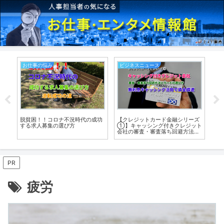
お仕事の悩み
就職
金融シリーズ
新型コロナで想定外の生活苦で変
田舎暮らしはツラさの中に楽し
付きクレジット
化で気付かされた！これからの仕
がある！注目度が高い『ⅰターン
ち回避方法と
事との関わり方とは？
職』のメリット
利息キャッシ
PR
疲労