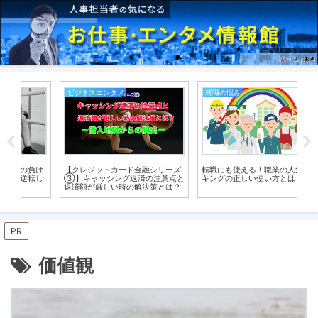
就職の悩み
副業
就
ズ
転職にも使える！職業の人気ラン
物価高直撃！貧困生活からの脱出
元
点と
キングの正しい使い方とは
体験⁉副業を始めるのは今がチャ
る
？
ンスというその訳とは？
功
PR
価値観