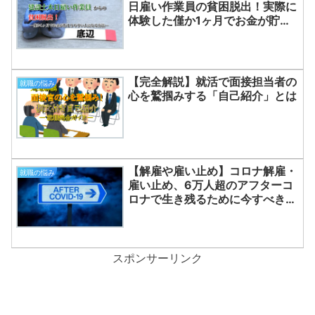
日雇い作業員の貧困脱出！実際に
体験した僅か1ヶ月でお金が貯ま
りやすい人になる方法
【完全解説】就活で面接担当者の
就職の悩み
心を鷲掴みする「自己紹介」とは
【解雇や雇い止め】コロナ解雇・
就職の悩み
雇い止め、6万人超のアフターコ
ロナで生き残るために今すべきこ
と
スポンサーリンク