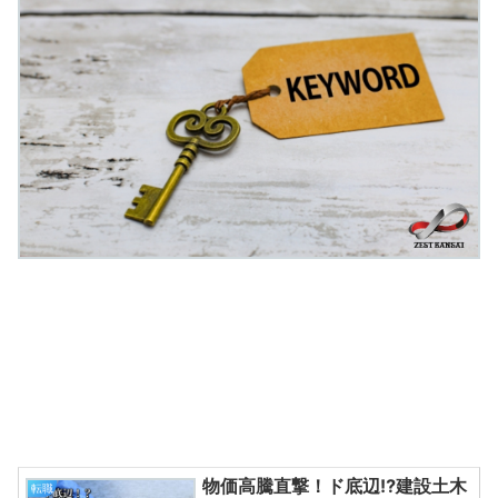
物価高騰直撃！ド底辺⁉建設土木
転職